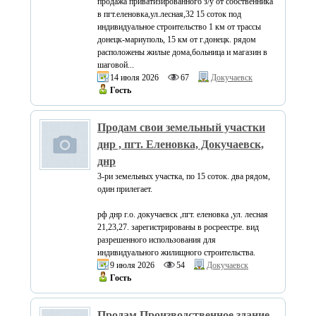
продажа приватизированного з/у от собственника
в пгт.еленовка,ул.лесная,32 15 соток под
индивидуальное строительство 1 км от трассы
донецк-мариуполь, 15 км от г.донецк. рядом
расположены жилые дома,больница и магазин в
шаговой...
14 июля 2026
67
Докучаевск
Гость
Продам свои земельный участки
днр , пгт. Еленовка, Докучаевск,
днр
3-ри земельных участка, по 15 соток. два рядом,
один прилегает.
рф днр г.о. докучаевск ,пгт. еленовка ,ул. лесная
21,23,27. зарегистрированы в росреестре. вид
разрешенного использования для
индивидуального жилищного строительства.
9 июля 2026
54
Докучаевск
Гость
Продам Производственное здание