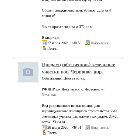
Общая площадь квартиры: 98 кв.м. Дом на 4
хозяина!
Земля приватизирована-372 кв.м.
В квартире...
27 июля 2026
58
Докучаевск
Гость
Продам (собственник) земельные
участки пос. Червоное, днр.
Собственник. Цена за сотку.
РФ ДНР г.о. Докучаевск, с. Червоное, ул.
Затишная
Вид разрешенного использования для
индивидуального жилищного строительства. 2-ва
земельных участка ,расположенных рядом, 25+25
соток. 23 км от...
26 июля 2026
51
Докучаевск
Гость