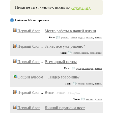
Поиск по тегу:
«жизнь», искать по
другому тегу
Найдено 126 материалов
Первый блог
Место работы в нашей жизни
→
Теги:
рутина
,
работа
,
отдых
,
мысли
,
жизнь
Первый блог
За нас все уже решено?
→
Теги:
космос
,
жизнь
,
астрология
Первый блог
Всемирный потом
→
Теги:
прокрастинация
,
жизнь
Общий альбом
Тендер говоришь?
→
Теги:
тендер
,
плитка
,
жизнь
Первый блог
Вещи, вещи, вещи...
→
Теги:
жизнь
,
деньги
Первый блог
Личной паранойи пост
→