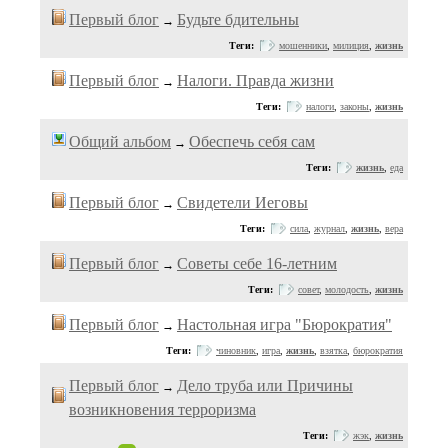
Первый блог
Будьте бдительны
→
Теги:
мошенники
,
милиция
,
жизнь
Первый блог
Налоги. Правда жизни
→
Теги:
налоги
,
законы
,
жизнь
Общий альбом
Обеспечь себя сам
→
Теги:
жизнь
,
еда
Первый блог
Свидетели Иеговы
→
Теги:
сила
,
журнал
,
жизнь
,
вера
Первый блог
Советы себе 16-летним
→
Теги:
совет
,
молодость
,
жизнь
Первый блог
Настольная игра "Бюрократия"
→
Теги:
чиновник
,
игра
,
жизнь
,
взятка
,
бюрократия
Первый блог
Дело труба или Причины
→
возникновения терроризма
Теги:
жэк
,
жизнь