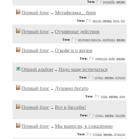
Теги:
паранойя
,
жизнь
Первый блог
Метафизика... бррр
→
Теги:
мысли
,
жизнь
,
вера
,
бог
Первый блог
Отчаянные действия
→
Теги:
несправедливость
,
конфликт
,
жизнь
Первый блог
О кофе и о жизни
→
Теги:
ценности
,
кофе
,
жизнь
Общий альбом
Надо чаще встречаться
→
Теги:
отдых
,
жизнь
,
встречи
Первый блог
Духовно богато
→
Теги:
храм
,
жизнь
,
вера
Первый блог
Все в бассейн!
→
Теги:
стресс
,
жизнь
,
бассейн
Первый блог
Мы выросли, к сожалению
→
Теги:
рутина
,
жизнь
,
глупости