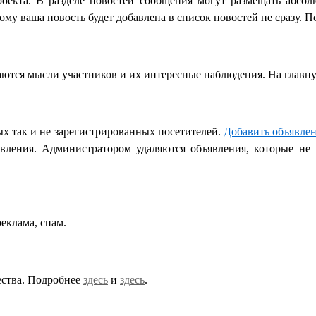
оекта. В разделе новостей сообщения могут размещать абсолю
у ваша новость будет добавлена в список новостей не сразу. По
аются мысли участников и их интересные наблюдения. На главну
х так и не зарегистрированных посетителей.
Добавить объявле
ъявления. Администратором удаляются объявления, которые н
 реклама, спам.
ества. Подробнее
здесь
и
здесь
.