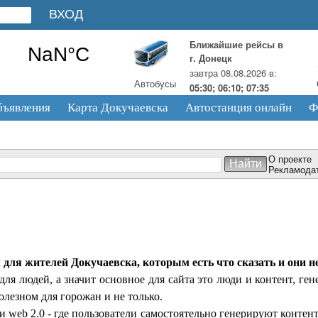
Ближайшие рейсы в
г. Донецк
завтра 08.08.2026 в:
Автобусы
05:30; 06:10; 07:35
бъявления
Карта Докучаевска
Автостанция онлайн
Ф
О проекте
Рекламода
ля жителей Докучаевска, которым есть что сказать и они не 
ля людей, а значит основное для сайта это люди и контент, ген
лезном для горожан и не только.
 web 2.0 - где пользователи самостоятельно генерируют контен