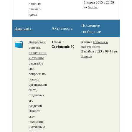
1 марта 2015 в 23:39
о новых
от
Sashha
планах и
идеях
Последнее
Наш сайт
Активность
сообщение
Вопросы и
Темы:
7
в теме:
Отзывы о
Сообщений:
80
работе сайта
ответы,
2 ноября 2023 в 09:41 от
пожелания
Кирилл
и отзывы
Задавайте
свои
вопросы по
поводу
организации
сайта,
отдельных
его
разделов.
Пишите
свои
пожелания
и отзывы о