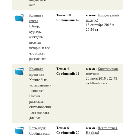
всё!
Комната
Темы:
10
в теме:
Кто где узнаёт
Сообщений:
62
погоду?
смеха
16 сентября 2016 в
Юмор,
20:54 от
курьезы,
анекдоты,
веселые
истории и все
что может
рассмешить...
Комната
Темы:
4
в теме:
Кинетические
Сообщений:
11
игрушки
креатива
28 июля 2016 в 22:49
Хотите быть
от
Miroslavaaa
услышанными
- пишите!
Поэзия,
рассказы,
стихотворения
- эта комната
для вас...
Есть идея!
Темы:
6
в теме:
Нет тостера?
Сообщений:
20
Не беда!
Сообщи всем