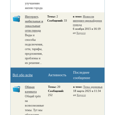
улучшению
жизни города.
Интернет,
Темы:
2
в теме:
Новости
Сообщений:
33
интернет-провайдеров
мобильные и
города
локальные
6 ноября 2015 в 16:19
сети города
от
Кирилл
Виды и
способы
подключения,
сети, тарифы,
предложения,
проблемы и
их решение...
Последнее
Всё обо всём
Активность
сообщение
Общая
Темы:
20
в теме:
Тема здоровья
Сообщений:
18 марта 2025 в 11:34
комната
252
от
Кирилл
Общий трёп
на
всевозможные
темы. Тут мы
обсуждаем