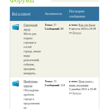
Форумы
Последнее
Всё о городе
Активность
сообщение
Городской
Темы:
17
в теме:
Как это было
Сообщений:
88
9 августа 2024 в 10:39
досуг
от
Кирилл
Места для
отдыха
горожан и
гостей
города, новые
виды
развлечений,
события,
праздики,
концерты...
Проблемы
Темы:
13
в теме:
Наш город -
Сообщений:
124
наше достояние
города
3 декабря 2015 в 10:49
Обсуждение
от
Кирилл
проблем
города и
предложения
по