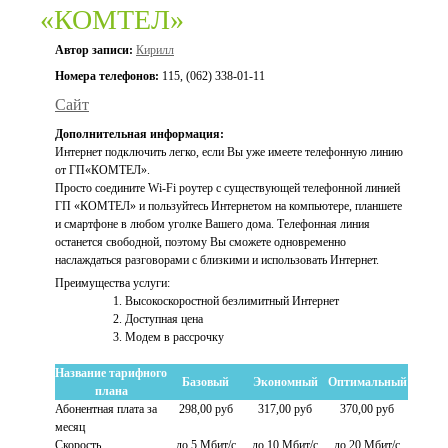
«КОМТЕЛ»
Автор записи:
Кирилл
Номера телефонов:
115, (062) 338-01-11
Сайт
Дополнительная информация:
Интернет подключить легко, если Вы уже имеете телефонную линию
от ГП«КОМТЕЛ».
Просто соедините Wi-Fi роутер с существующей телефонной линией
ГП «КОМТЕЛ» и пользуйтесь Интернетом на компьютере, планшете
и смартфоне в любом уголке Вашего дома. Телефонная линия
останется свободной, поэтому Вы сможете одновременно
наслаждаться разговорами с близкими и использовать Интернет.
Преимущества услуги:
Высокоскоростной безлимитный Интернет
Доступная цена
Модем в рассрочку
Название тарифного
Базовый
Экономный
Оптимальный
плана
Абонентная плата за
298,00 руб
317,00 руб
370,00 руб
месяц
Скорость
до 5 Мбит/с
до 10 Мбит/с
до 20 Мбит/с