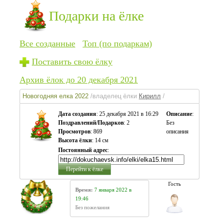
Подарки на ёлке
Все созданные
Топ (по подаркам)
Поставить свою ёлку
Архив ёлок до 20 декабря 2021
Новогодняя елка 2022
/владелец ёлки
Кирилл
/
Дата создания
: 25 декабря 2021 в 16:29
Описание
:
Поздравлений/Подарков
: 2
Без
Просмотров
: 869
описания
Высота ёлки
: 14 см
Постоянный адрес
:
Перейти к ёлке
Гость
Время:
7 января 2022 в
19:46
Без пожелания