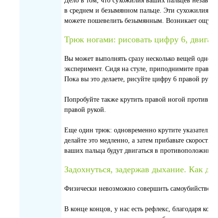
Дело в том, что сухожилия ваших пальцев независи
в среднем и безымянном пальце. Эти сухожилия свя
можете пошевелить безымянным. Возникает ощущен
Трюк ногами: рисовать цифру 6, двигая 
Вы может выполнять сразу несколько вещей однов
эксперимент. Сидя на стуле, приподнимите правую 
Пока вы это делаете, рисуйте цифру 6 правой руко
Попробуйте также крутить правой ногой против ча
правой рукой.
Еще один трюк: одновременно крутите указательны
делайте это медленно, а затем прибавьте скорость.
ваших пальца будут двигаться в противоположных 
Задохнуться, задержав дыхание. Как до
Физически невозможно совершить самоубийство, з
В конце концов, у нас есть рефлекс, благодаря кото