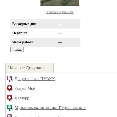
Убрать из сравнения
Выходные дни:
—
Перерыв:
—
Часы работы:
—
На карте Докучаевска
Докучаевское ПУВКХ
Зверьё Моё
ЛяМурр
Музыкальная школа им. Переяславских