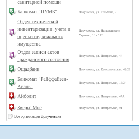
санитарной помощи
Банкомат "ПУМБ"
Докучаевск, ул. Тельмана, 2
Отдел технической
инвентаризации, учета и
Докучаевск, ул. Независимости
Украины, 10 - 112
оценки недвижимого
имущества
Отдел записи актов
Докучаевск, ул. Центральная, 44
гражданского состояния
Ощадбанк
Докучаевск, ул. Комсомольская, 42/23
Банкомат "Райффайзен-
Докучаевск, ул. Центральная, 18/24
Аваль"
Айболит
Докучаевск, ул. Центральная, 47А
Зверьё Моё
Докучаевск, ул. Центральная, 91
Все организации Докучаевска