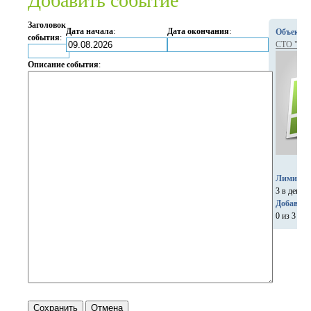
Добавить событие
Заголовок
Дата начала
:
Дата окончания
:
Объект с
события
:
СТО "Kar
Описание события
:
Лимит ко
3 в день
Добавлен
0 из 3