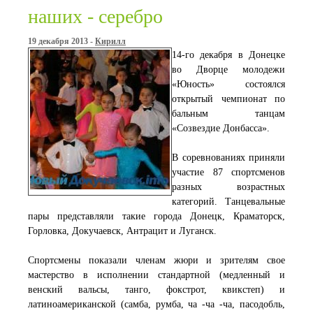
наших - серебро
19 декабря 2013 -
Кирилл
14-го декабря в Донецке
во Дворце молодежи
«Юность» состоялся
открытый чемпионат по
бальным танцам
«Созвездие Донбасса».
В соревнованиях приняли
участие 87 спортсменов
разных возрастных
категорий. Танцевальные
пары представляли такие города Донецк, Краматорск,
Горловка, Докучаевск, Антрацит и Луганск.
Спортсмены показали членам жюри и зрителям свое
мастерство в исполнении стандартной (медленный и
венский вальсы, танго, фокстрот, квикстеп) и
латиноамериканской (самба, румба, ча -ча -ча, пасодобль,