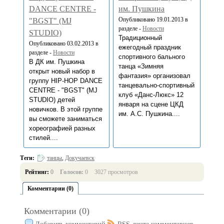
DANCE CENTRE -
им. Пушкина
Опубликовано 19.01.2013 в
"BGST" (MJ
разделе -
Новости
STUDIO)
Традиционный
Опубликовано 03.02.2013 в
ежегодный праздник
разделе -
Новости
спортивного бального
В ДК им. Пушкина
танца «Зимняя
открыт новый набор в
фантазия» организовал
группу HIP-HOP DANCE
танцевально-спортивный
CENTRE - "BGST" (MJ
клуб «Данс-Люкс» 12
STUDIO) детей
января на сцене ЦКД
новичков. В этой группе
им. А.С. Пушкина....
вы сможете заниматься
хореографией разных
стилей....
Теги:
танцы
,
Докучаевск
Рейтинг:
0
Голосов:
0
3027 просмотров
Комментарии (0)
Комментарии (0)