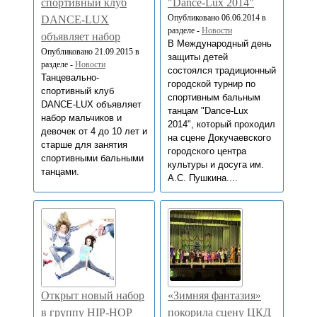
спортивный клуб
"Dance-Lux 2014"
Опубликовано 06.06.2014 в
DANCE-LUX
разделе -
Новости
объявляет набор
В Международный день
Опубликовано 21.09.2015 в
защиты детей
разделе -
Новости
состоялся традиционный
Танцевально-
городской турнир по
спортивный клуб
спортивным бальным
DANCE-LUX объявляет
танцам "Dance-Lux
набор мальчиков и
2014", который проходил
девочек от 4 до 10 лет и
на сцене Докучаевского
старше для занятия
городского центра
спортивными бальными
культуры и досуга им.
танцами.
А.С. Пушкина....
Открыт новый набор
«Зимняя фантазия»
в группу HIP-HOP
покорила сцену ЦКД