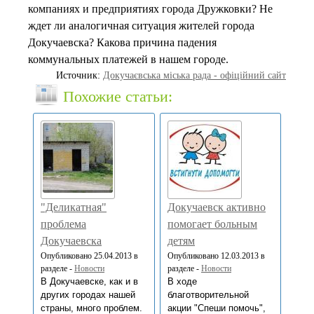
компаниях и предприятиях города Дружковки? Не
ждет ли аналогичная ситуация жителей города
Докучаевска? Какова причина падения
коммунальных платежей в нашем городе.
Источник:
Докучаєвська мiська рада - офіційний сайт
Похожие статьи:
"Деликатная"
Докучаевск активно
проблема
помогает больным
Докучаевска
детям
Опубликовано 25.04.2013 в
Опубликовано 12.03.2013 в
разделе -
Новости
разделе -
Новости
В Докучаевске, как и в
В ходе
других городах нашей
благотворительной
страны, много проблем.
акции "Спеши помочь",