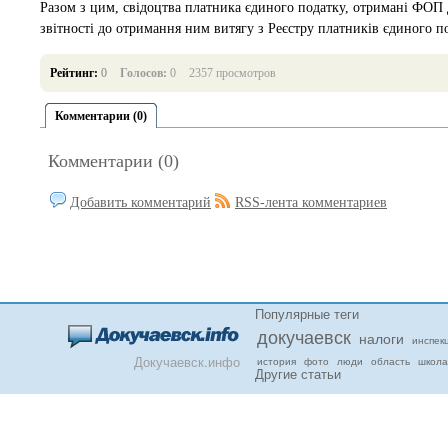
Разом з цим, свідоцтва платника єдиного податку, отримані ФОП д
звітності до отримання ним витягу з Реєстру платників єдиного п
Рейтинг:
0
Голосов:
0
2357 просмотров
Комментарии (0)
Комментарии (0)
Добавить комментарий
RSS-лента комментариев
Популярные теги
докучаевск
налоги
инспек
Докучаевск.инфо
история
фото
люди
область
школа
Другие статьи