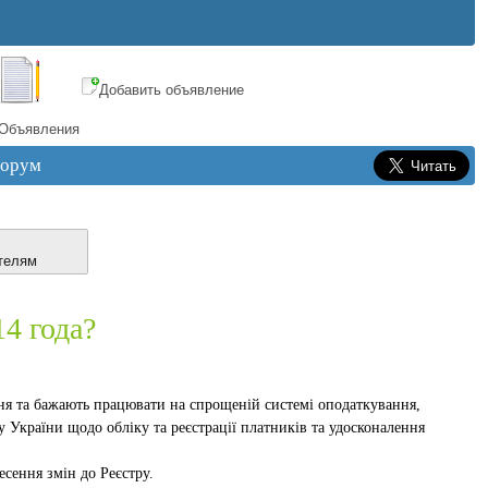
Добавить объявление
Объявления
орум
телям
4 года?
ння та бажають працювати на спрощеній системі оподаткування,
 України щодо обліку та реєстрації платників та удосконалення
сення змін до Реєстру.