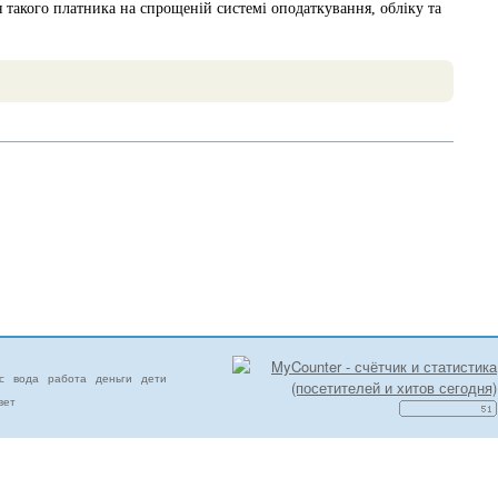
 такого платника на спрощеній системі оподаткування, обліку та
с
вода
работа
деньги
дети
вет