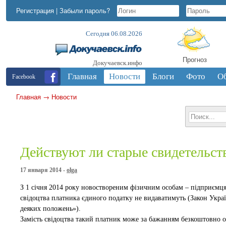
Регистрация
|
Забыли пароль?
Сегодня 06.08.2026
Прогноз
Докучаевск.инфо
Главная
Новости
Блоги
Фото
О
Facebook
Главная
→
Новости
Действуют ли старые свидетельст
17 января 2014 -
olga
З 1 січня 2014 року новоствореним фізичним особам – підприємця
свідоцтва платника єдиного податку не видаватимуть (Закон Украї
деяких положень»).
Замість свідоцтва такий платник може за бажанням безкоштовно от