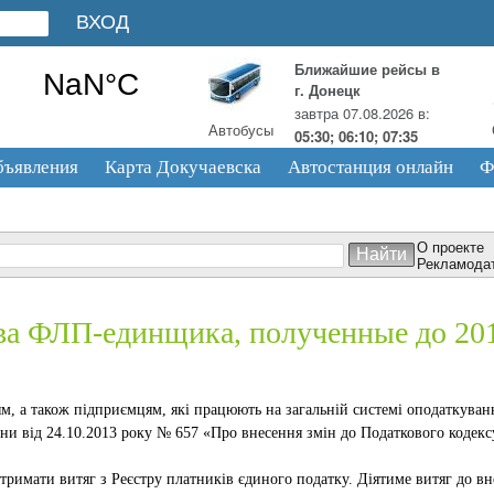
Ближайшие рейсы в
г. Донецк
завтра 07.08.2026 в:
Автобусы
05:30; 06:10; 07:35
бъявления
Карта Докучаевска
Автостанция онлайн
Ф
О проекте
Рекламода
ва ФЛП-единщика, полученные до 201
м, а також підприємцям, які працюють на загальній системі оподаткува
ни від 24.10.2013 року № 657 «Про внесення змін до Податкового кодексу
римати витяг з Реєстру платників єдиного податку. Діятиме витяг до вне