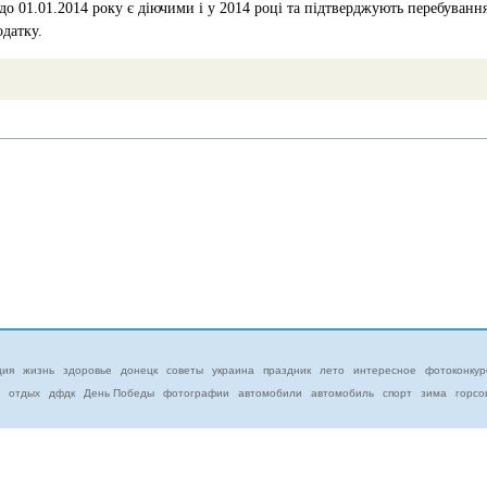
о 01.01.2014 року є діючими і у 2014 році та підтверджують перебування
одатку.
ция
жизнь
здоровье
донецк
советы
украина
праздник
лето
интересное
фотоконкур
отдых
дфдк
День Победы
фотографии
автомобили
автомобиль
спорт
зима
горсо