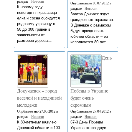
разделе -
Новости
Опубликовано 05.07.2012 в
К новому году
разделе -
Новости
новогодняя красавица
Завтра Донбасс ждут
елка и сосна обойдутся
грандиозные торжества.
рядовому украинцу от
В Донецке с размахом
50 до 300 гривен в
будут праздновать
зависимости от
юбилей области – ей
размеров дерева....
исполняется 80 лет....
День
Докучаевск – город
Победы в Украине
веселой и находчивой
будет очень
молодежи
скромным
Опубликовано 27.05.2012 в
Опубликовано 27.04.2012 в
разделе -
Новости
разделе -
Новости
К 80-летнему юбилею
67-й День Победы
Донецкой области и 100-
Украина отпразднует