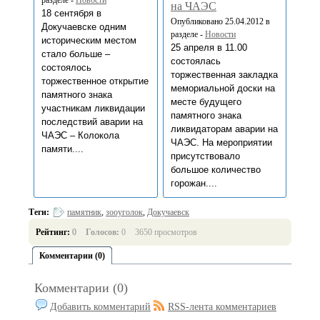
разделе -
Новости
на ЧАЭС
18 сентября в
Опубликовано 25.04.2012 в
Докучаевске одним
разделе -
Новости
историческим местом
25 апреля в 11.00
стало больше –
состоялась
состоялось
торжественная закладка
торжественное открытие
мемориальной доски на
памятного знака
месте будущего
участникам ликвидации
памятного знака
последствий аварии на
ликвидаторам аварии на
ЧАЭС – Колокола
ЧАЭС. На мероприятии
памяти....
присутствовало
большое количество
горожан....
Теги:
памятник
,
зооуголок
,
Докучаевск
Рейтинг:
0
Голосов:
0
3650 просмотров
Комментарии (0)
Комментарии (0)
Добавить комментарий
RSS-лента комментариев