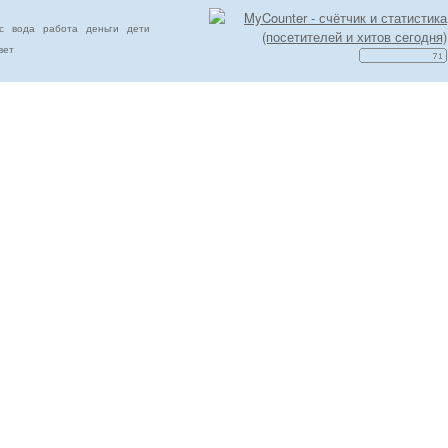
с
вода
работа
деньги
дети
вет