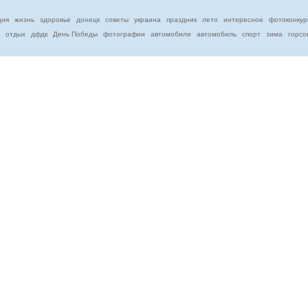
ция
жизнь
здоровье
донецк
советы
украина
праздник
лето
интересное
фотоконкур
отдых
дфдк
День Победы
фотографии
автомобили
автомобиль
спорт
зима
горсо