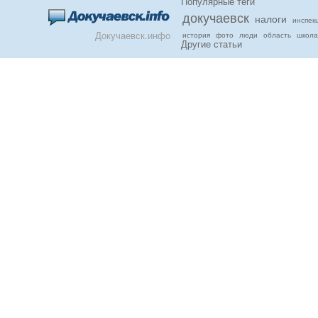
Популярные теги
докучаевск
налоги
инспек
Докучаевск.инфо
история
фото
люди
область
школа
Другие статьи