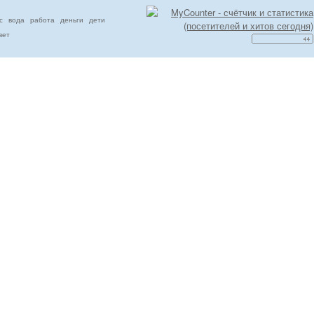
с
вода
работа
деньги
дети
вет