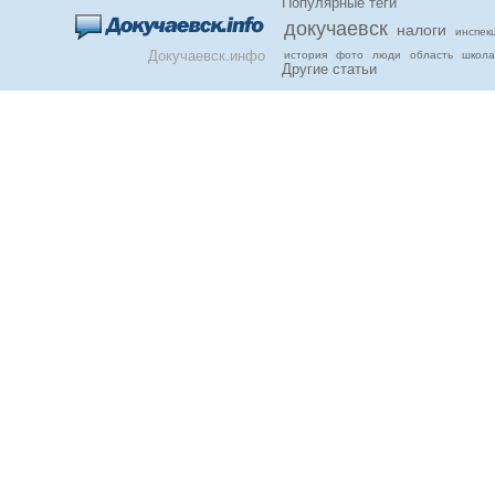
Популярные теги
докучаевск
налоги
инспек
Докучаевск.инфо
история
фото
люди
область
школа
Другие статьи