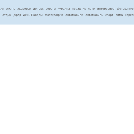
ция
жизнь
здоровье
донецк
советы
украина
праздник
лето
интересное
фотоконкур
отдых
дфдк
День Победы
фотографии
автомобили
автомобиль
спорт
зима
горсо