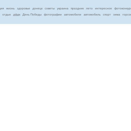
ция
жизнь
здоровье
донецк
советы
украина
праздник
лето
интересное
фотоконкур
отдых
дфдк
День Победы
фотографии
автомобили
автомобиль
спорт
зима
горсо