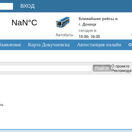
Ближайшие рейсы в
г. Донецк
сегодня в:
Автобусы
15:50; 16:35
бъявления
Карта Докучаевска
Автостанция онлайн
Ф
О проекте
Рекламода
сь.