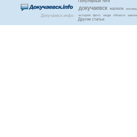
Популярные теги
докучаевск
налоги
инспек
Докучаевск.инфо
история
фото
люди
область
школа
Другие статьи