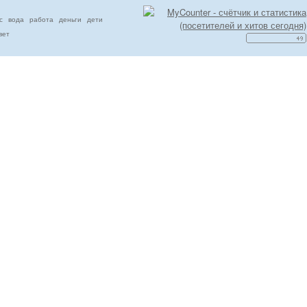
с
вода
работа
деньги
дети
вет