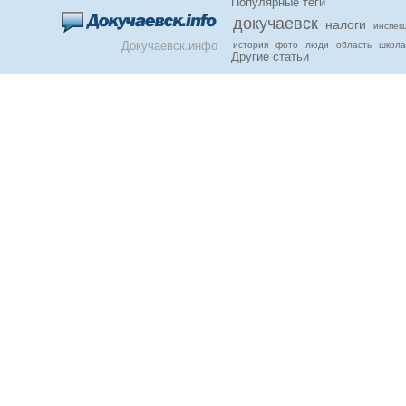
Популярные теги
докучаевск
налоги
инспек
Докучаевск.инфо
история
фото
люди
область
школа
Другие статьи