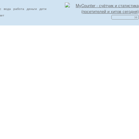
с
вода
работа
деньги
дети
вет