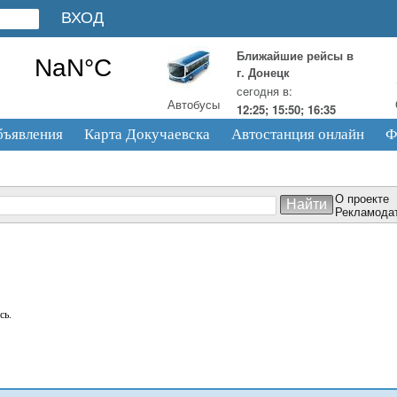
Ближайшие рейсы в
г. Донецк
сегодня в:
Автобусы
12:25; 15:50; 16:35
бъявления
Карта Докучаевска
Автостанция онлайн
Ф
О проекте
Рекламода
сь.