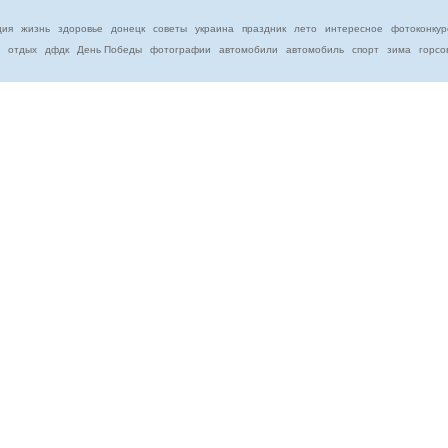
ция
жизнь
здоровье
донецк
советы
украина
праздник
лето
интересное
фотоконкур
отдых
дфдк
День Победы
фотографии
автомобили
автомобиль
спорт
зима
горсо