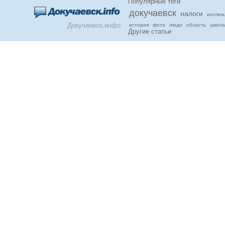
Популярные теги
докучаевск
налоги
инспек
Докучаевск.инфо
история
фото
люди
область
школа
Другие статьи