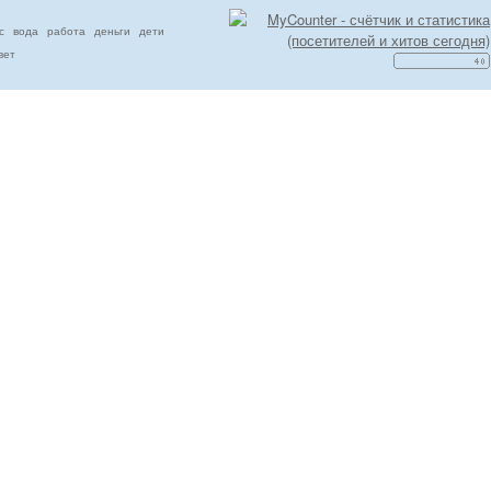
с
вода
работа
деньги
дети
вет