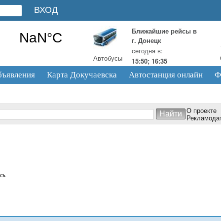
Ближайшие рейсы в
г. Донецк
сегодня в:
Автобусы
15:50; 16:35
бъявления
Карта Докучаевска
Автостанция онлайн
Ф
О проекте
Рекламода
сь.