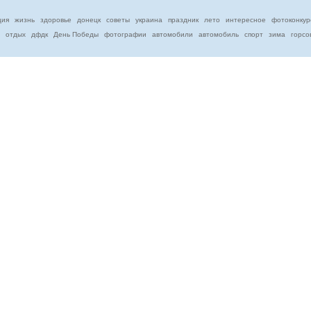
ция
жизнь
здоровье
донецк
советы
украина
праздник
лето
интересное
фотоконкур
отдых
дфдк
День Победы
фотографии
автомобили
автомобиль
спорт
зима
горсо