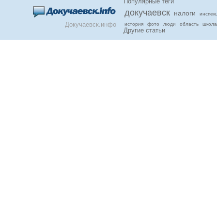
Популярные теги
докучаевск
налоги
инспек
Докучаевск.инфо
история
фото
люди
область
школа
Другие статьи