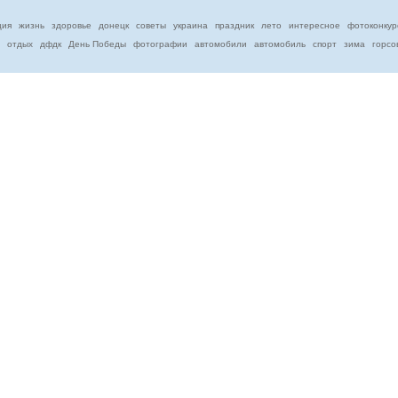
ция
жизнь
здоровье
донецк
советы
украина
праздник
лето
интересное
фотоконкур
отдых
дфдк
День Победы
фотографии
автомобили
автомобиль
спорт
зима
горсо