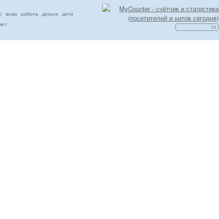
с
вода
работа
деньги
дети
вет