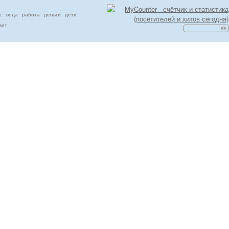
с
вода
работа
деньги
дети
вет