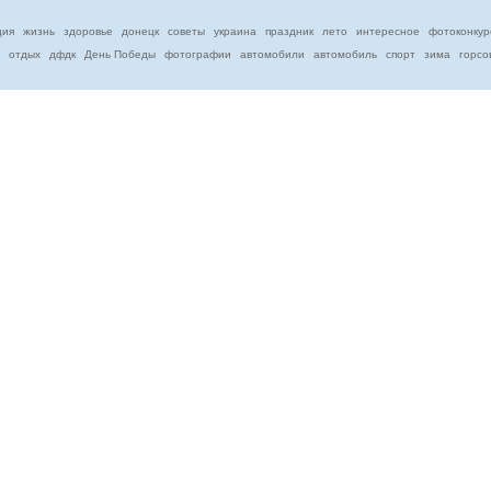
ция
жизнь
здоровье
донецк
советы
украина
праздник
лето
интересное
фотоконкур
отдых
дфдк
День Победы
фотографии
автомобили
автомобиль
спорт
зима
горсо