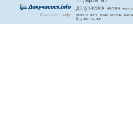
Популярные теги
докучаевск
налоги
инспек
Докучаевск.инфо
история
фото
люди
область
школа
Другие статьи