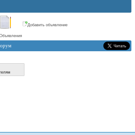
Добавить объявление
Объявления
орум
телям