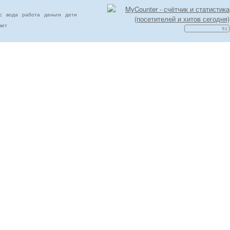
с
вода
работа
деньги
дети
вет