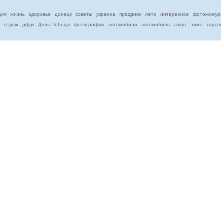
ция
жизнь
здоровье
донецк
советы
украина
праздник
лето
интересное
фотоконкур
отдых
дфдк
День Победы
фотографии
автомобили
автомобиль
спорт
зима
горсо