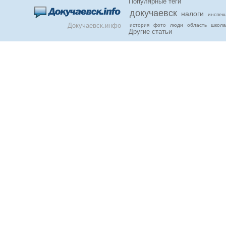
Популярные теги
докучаевск
налоги
инспек
Докучаевск.инфо
история
фото
люди
область
школа
Другие статьи