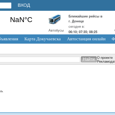
Ближайшие рейсы в
г. Донецк
сегодня в:
Автобусы
06:10; 07:35; 08:25
бъявления
Карта Докучаевска
Автостанция онлайн
Ф
О проекте
Рекламода
сь.