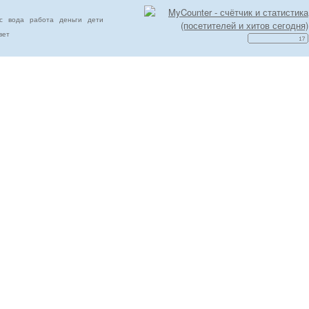
с
вода
работа
деньги
дети
вет