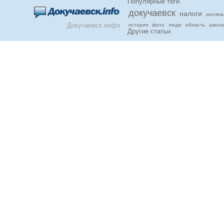
Популярные теги
докучаевск
налоги
инспек
Докучаевск.инфо
история
фото
люди
область
школа
Другие статьи