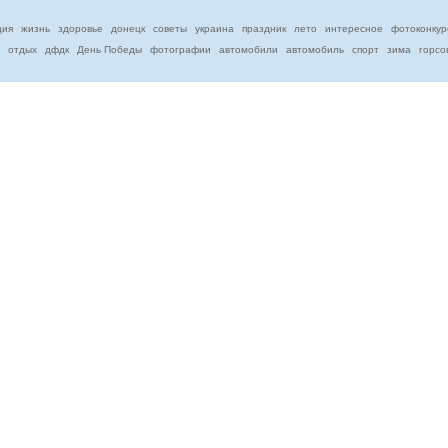
ция
жизнь
здоровье
донецк
советы
украина
праздник
лето
интересное
фотоконкур
отдых
дфдк
День Победы
фотографии
автомобили
автомобиль
спорт
зима
горсо