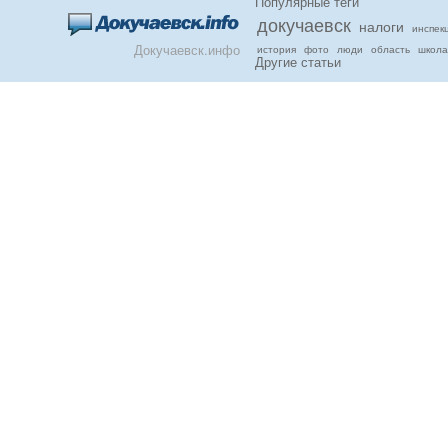
Популярные теги
докучаевск
налоги
инспек
Докучаевск.инфо
история
фото
люди
область
школа
Другие статьи