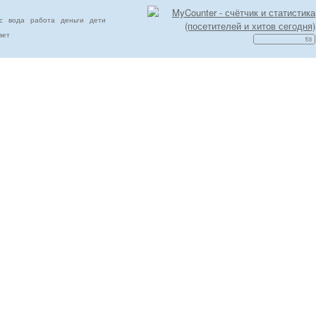
с
вода
работа
деньги
дети
вет