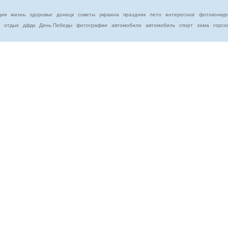
ция
жизнь
здоровье
донецк
советы
украина
праздник
лето
интересное
фотоконкур
отдых
дфдк
День Победы
фотографии
автомобили
автомобиль
спорт
зима
горсо