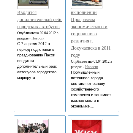
Вводится
выполнении
дополнительный рейс
Программы
городских автобусов
экономического и
Опубликовано 02.04.2012 в
социального
разделе -
Новости
развития г.
С 7 апреля 2012 в
Докучаевска в 2011
период подготовки к
году
празднованию Пасхи
вводится
Опубликовано 01.04.2012 в
дополнительный рейс
разделе -
Новости
автобусов городского
Промышленный
маршрута....
потенциал города
составляет основу
хозяйственного
комплекса и занимает
важное место в
экономике....