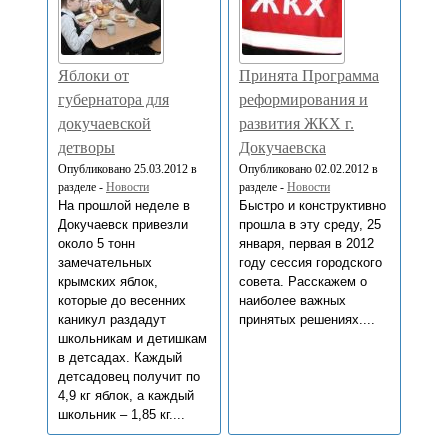
Яблоки от
Принята Программа
губернатора для
реформирования и
докучаевской
развития ЖКХ г.
детворы
Докучаевска
Опубликовано 25.03.2012 в
Опубликовано 02.02.2012 в
разделе -
Новости
разделе -
Новости
На прошлой неделе в
Быстро и конструктивно
Докучаевск привезли
прошла в эту среду, 25
около 5 тонн
января, первая в 2012
замечательных
году сессия городского
крымских яблок,
совета. Расскажем о
которые до весенних
наиболее важных
каникул раздадут
принятых решениях....
школьникам и детишкам
в детсадах. Каждый
детсадовец получит по
4,9 кг яблок, а каждый
школьник – 1,85 кг....