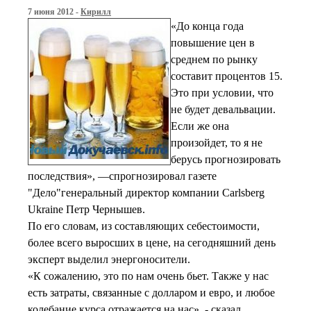
7 июня 2012 -
Кирилл
«До конца года
повышение цен в
среднем по рынку
составит процентов 15.
Это при условии, что
не будет девальвации.
Если же она
произойдет, то я не
берусь прогнозировать
последствия», —спрогнозировал газете
"Дело"генеральный директор компании Carlsberg
Ukraine Петр Чернышев.
По его словам, из составляющих себестоимости,
более всего выросших в цене, на сегодняшний день
эксперт выделил энергоносители.
«К сожалению, это по нам очень бьет. Также у нас
есть затраты, связанные с долларом и евро, и любое
колебание курса отражается на нас», - сказал