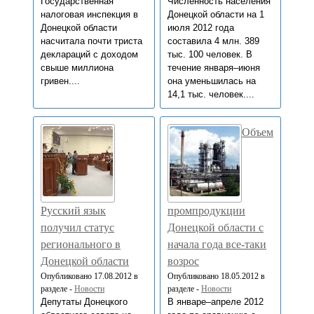
Государственная
Численность населения
налоговая инспекция в
Донецкой области на 1
Донецкой области
июля 2012 года
насчитала почти триста
составила 4 млн. 389
деклараций с доходом
тыс. 100 человек. В
свыше миллиона
течение января–июня
гривен....
она уменьшилась на
14,1 тыс. человек....
Объем
Русский язык
промпродукции
получил статус
Донецкой области с
регионального в
начала года все-таки
Донецкой области
возрос
Опубликовано 17.08.2012 в
Опубликовано 18.05.2012 в
разделе -
Новости
разделе -
Новости
Депутаты Донецкого
В январе–апреле 2012