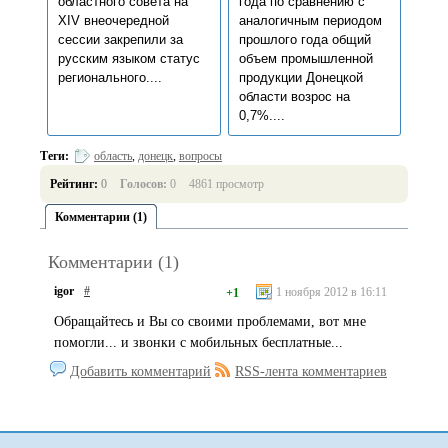
областного совета на
года по сравнению с
XIV внеочередной
аналогичным периодом
сессии закрепили за
прошлого года общий
русским языком статус
объем промышленной
регионального....
продукции Донецкой
области возрос на
0,7%....
Теги:
область
,
донецк
,
вопросы
Рейтинг:
0
Голосов:
0
4861 просмотр
Комментарии (1)
Комментарии (1)
igor
#
1 ноября 2012 в 16:11
+1
Обращайтесь и Вы со своими проблемами, вот мне
помогли... и звонки с мобильных бесплатные...
Добавить комментарий
RSS-лента комментариев