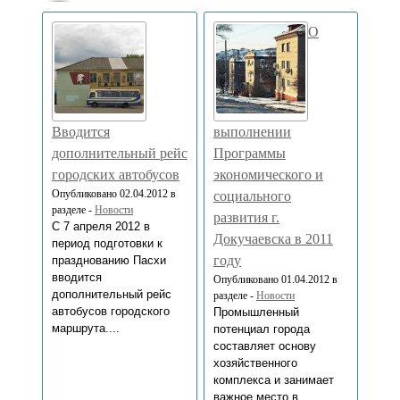
О
Вводится
выполнении
дополнительный рейс
Программы
городских автобусов
экономического и
Опубликовано 02.04.2012 в
социального
разделе -
Новости
развития г.
С 7 апреля 2012 в
Докучаевска в 2011
период подготовки к
году
празднованию Пасхи
вводится
Опубликовано 01.04.2012 в
дополнительный рейс
разделе -
Новости
автобусов городского
Промышленный
маршрута....
потенциал города
составляет основу
хозяйственного
комплекса и занимает
важное место в