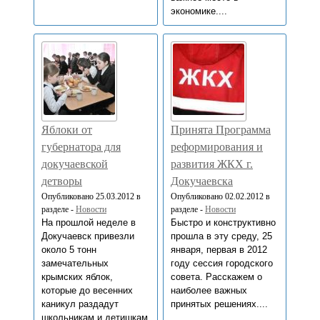
экономике....
Яблоки от
Принята Программа
губернатора для
реформирования и
докучаевской
развития ЖКХ г.
детворы
Докучаевска
Опубликовано 25.03.2012 в
Опубликовано 02.02.2012 в
разделе -
Новости
разделе -
Новости
На прошлой неделе в
Быстро и конструктивно
Докучаевск привезли
прошла в эту среду, 25
около 5 тонн
января, первая в 2012
замечательных
году сессия городского
крымских яблок,
совета. Расскажем о
которые до весенних
наиболее важных
каникул раздадут
принятых решениях....
школьникам и детишкам