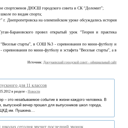
стие спортсменов ДЮСШ городского совета и СК “Доломит”;
школе по видам спорта;
” г. Днепропетровска на олимпийском уроке обсуждались история
уган-Барановского провел открытый урок “Теория и практика
и “Веселые старты”, в СОШ №3 - соревнования по мини-футболу и
 соревнования по мини-футболу и эстафета “Веселые старты”, а в
Источник:
Докучаевский городской совет - официальный сайт
ускного для 11 классов
5.2012 в разделе -
Новости
ер – это незабываемое событие в жизни каждого человека. В
я, выпускной вечер прошел для выпускников школ города,
ЦКД им. Пушкина....
 школах сегодня звучит последний звонок