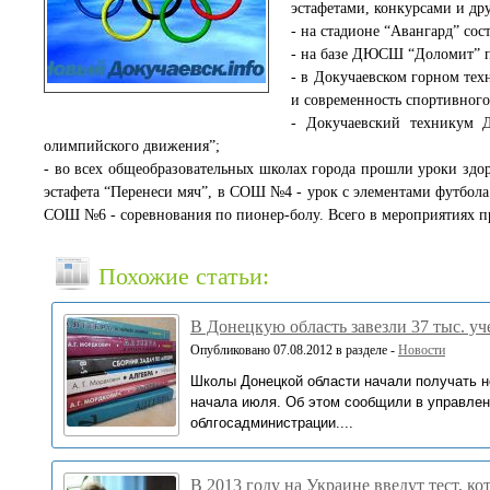
эстафетами, конкурсами и др
- на стадионе “Авангард” со
- на базе ДЮСШ “Доломит” п
- в Докучаевском горном тех
и современность спортивного
- Докучаевский техникум Д
олимпийского движения”;
- во всех общеобразовательных школах города прошли уроки здо
эстафета “Перенеси мяч”, в СОШ №4 - урок с элементами футбола
СОШ №6 - соревнования по пионер-болу. Всего в мероприятиях пр
Похожие статьи:
В Донецкую область завезли 37 тыс. у
Опубликовано 07.08.2012 в разделе -
Новости
Школы Донецкой области начали получать н
начала июля. Об этом сообщили в управлен
облгосадминистрации....
В 2013 году на Украине введут тест, к