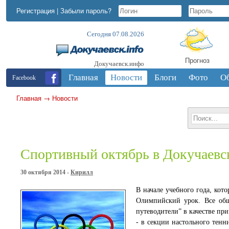
Регистрация
|
Забыли пароль?
Сегодня 07.08.2026
Прогноз
Докучаевск.инфо
Главная
Новости
Блоги
Фото
О
Facebook
Главная
→
Новости
Спортивный октябрь в Докучаевс
30 октября 2014 -
Кирилл
В начале учебного года, кот
Олимпийский урок. Все об
путеводители” в качестве пр
- в секции настольного тен