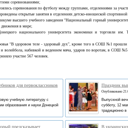
угими соревнованиями;
стоялись соревнования по футболу между группами, отделениями за уча
роведены открытые занятия в отделениях детско-юношеской спортивной 
никуме высшего учебного заведения “Национальный горный университет
 движения в мире;
онецкого национального университета экономики и торговли им. Т
ровья “В здоровом теле - здоровый дух”, кроме того в СОШ №1 прошл
 и волейбола, набивкой и ведением мяча, ударов по воротам, в СОШ №5 -
иняло участие 567 человек.
чебников для первоклассников
Праздник вып
Опубликовано 21.0
овую учебную литературу с
Выпускной веч
ии образования и науки Донецкой
субботу, 12 ма
традиционно в 
оторый предсказывает
В украинских