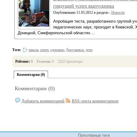
грядущий успех выпускника
Опубликовано 11.05.2012 в разделе -
Новости
Апробация теста, разработанного группой 
педагогических наук, проходит в Киевской, 
Донецкой, Симферопольской областях....
Теги:
школа
,
спорт
,
здоровье
,
Докучаевск
,
дети
Рейтинг:
0
Голосов:
0
3222 просмотра
Комментарии (0)
Комментарии (0)
Добавить комментарий
RSS-лента комментариев
Популярные теги