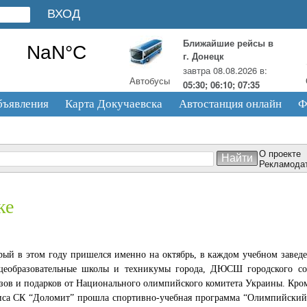
Ближайшие рейсы в
г. Донецк
завтра 08.08.2026 в:
Автобусы
05:30; 06:10; 07:35
бъявления
Карта Докучаевска
Автостанция онлайн
Ф
О проекте
Рекламода
ке
орый в этом году пришелся именно на октябрь, в каждом учебном завед
щеобразовательные школы и техникумы города, ДЮСШ городского со
изов и подарков от Национального олимпийского комитета Украины. Кро
ниса СК “Доломит” прошла спортивно-учебная программа “Олимпийский 