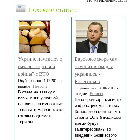
По материалам:
zn.ua
Похожие статьи:
Украинe намекают о
Евросоюз скоро сам
начале "торговой
отменит визы для
войны" с ВТО
украинцев -
Опубликовано 21.12.2012 в
Колесников
разделе -
Новости
Опубликовано 28.06.2012 в
В ответ на заявку о
разделе -
Новости
повышении украиной
Вице-премьер - министр
пошлины на импортные
инфраструктуры Борис
товары, в Европе также
Колесников считает, что
готовы поднимать
страны ЕС в ближайшее
тарифы....
время будут
заинтересованы во
введении безвизового