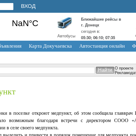
Ближайшие рейсы в
г. Донецк
сегодня в:
Автобусы
05:30; 06:10; 07:35
бъявления
Карта Докучаевска
Автостанция онлайн
Ф
О проекте
Рекламода
ункт
нки в поселке откроют медпункт, об этом сообщила главврач
ало возможным благодаря встречи с директором СООО «Ал
ии в селе своего медпункта.
 выделить и привести в порядок помещение для медпункта посл