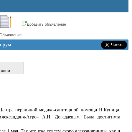
Добавить объявление
Объявления
орум
телям
 Центра первичной медико-санитарной помощи Н.Куница.
ександрия-Агро» А.И. Догадаевым. Была достигнута
е 1 мая. Так что уже совсем скоро александринцы, как и