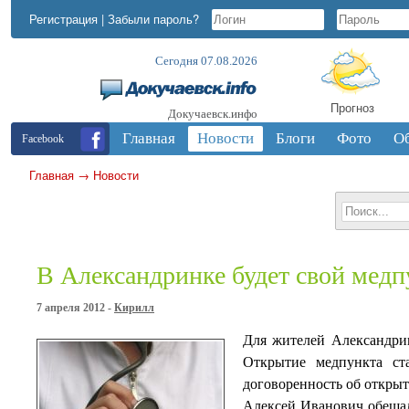
Регистрация
|
Забыли пароль?
Сегодня 07.08.2026
Прогноз
Докучаевск.инфо
Главная
Новости
Блоги
Фото
О
Facebook
Главная
→
Новости
В Александринке будет свой медп
7 апреля 2012 -
Кирилл
Для жителей Александри
Открытие медпункта ст
договоренность об открыт
Алексей Иванович обещал