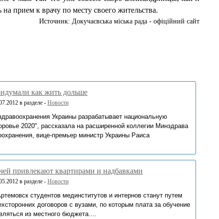
на прием к врачу по месту своего жительства.
Источник: Докучаєвська мiська рада - офіційний сайт
ридумали как жить дольше
7.2012 в разделе -
Новости
здравоохранения Украины разрабатывает национальную
оровье 2020", рассказала на расширенной коллегии Минздрава
оохранения, вице-премьер министр Украины Раиса
чей привлекают квартирами и надбавками
5.2012 в разделе -
Новости
Артемовск студентов мединститутов и интернов станут путем
хсторонних договоров с вузами, по которым плата за обучение
ляться из местного бюджета....