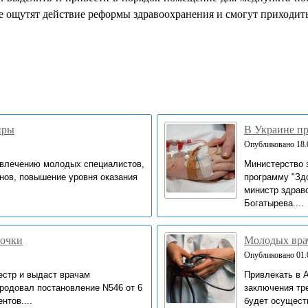
е ощутят действие реформы здравоохранения и смогут приходить 
иры
В Украине п
Опубликовано 18.0
ивлечению молодых специалистов,
Министерство 
нов, повышение уровня оказания
программу "Зд
министр здрав
Богатырева....
точки
Молодых вра
Опубликовано 01.0
естр и выдаст врачам
Привлекать в 
родовал постановление N546 от 6
заключения тре
нтов....
будет осуществ