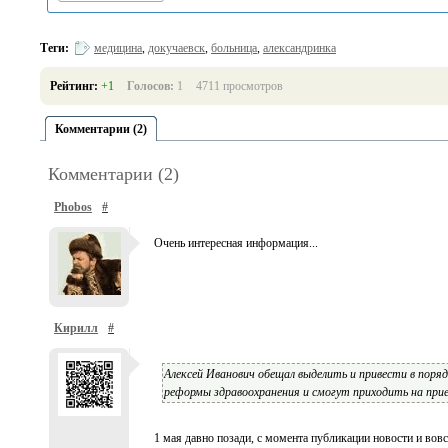
Теги:
медицина
,
докучаевск
,
больница
,
александринка
Рейтинг:
+1
Голосов:
1
4711 просмотров
Комментарии (2)
Комментарии (2)
Phobos
#
Очень интересная информация...
Кирилл
#
Алексей Иванович обещал выделить и привести в поря
реформы здравоохранения и смогут приходить на прие
1 мая давно позади, с момента публикации новости и вовсе