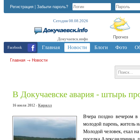
Регистрация
|
Забыли пароль?
Сегодня 08.08.2026
Прогноз
Докучаевск.инфо
Главная
Новости
Блоги
Фото
О
Facebook
Главная
→
Новости
В Докучаевске авария - штырь пр
16 июля 2012 -
Кирилл
Вчера поздно вечером в 
молодой парень, житель н
Молодой человек, ехал на
поселка Александринка, д