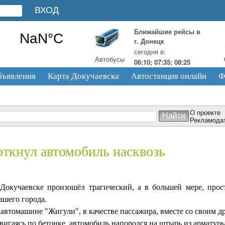
Ближайшие рейсы в
г. Донецк
сегодня в:
Автобусы
06:10; 07:35; 08:25
бъявления
Карта Докучаевска
Автостанция онлайн
Ф
О проекте
Рекламода
откнул автомобиль насквозь
Докучаевске произошёл трагический, а в большей мере, прос
ашего города.
 автомашине "Жигули", в качестве пассажира, вместе со своим др
вигаясь по бетонке, автомобиль напоролся на штырь из арматуры