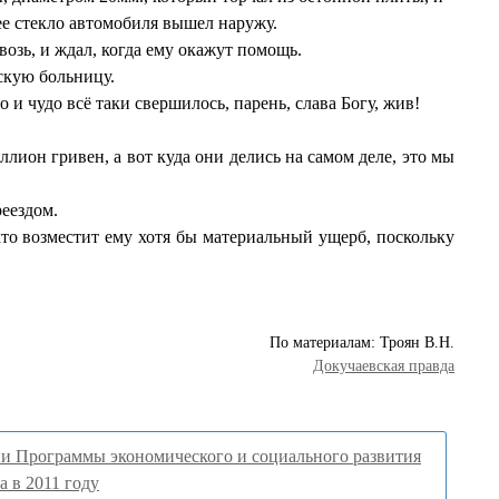
ее стекло автомобиля вышел наружу.
озь, и ждал, когда ему окажут помощь.
вскую больницу.
и чудо всё таки свершилось, парень, слава Богу, жив!
лион гривен, а вот куда они делись на самом деле, это мы
реездом.
кто возместит ему хотя бы материальный ущерб, поскольку
По материалам: Троян В.Н.
Докучаевская правда
и Программы экономического и социального развития
а в 2011 году