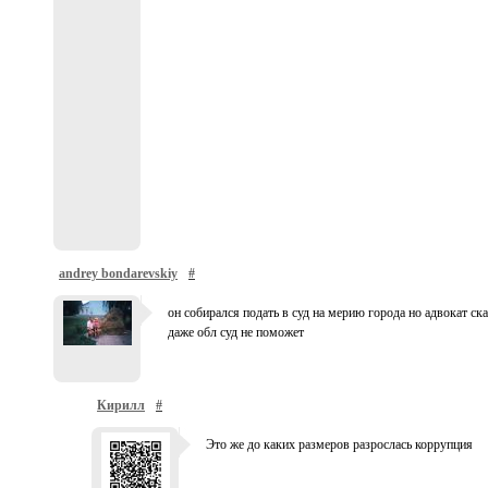
andrey bondarevskiy
#
он собирался подать в суд на мерию города но адвокат ска
даже обл суд не поможет
Кирилл
#
Это же до каких размеров разрослась коррупция