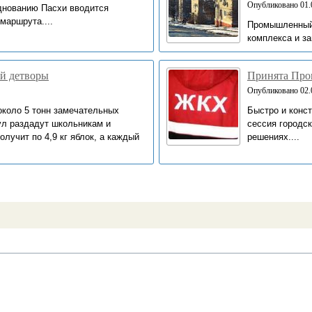
Опубликовано 01.0
зднованию Пасхи вводится
маршрута....
Промышленный 
комплекса и за
ой детворы
Принята Про
Опубликовано 02.0
около 5 тонн замечательных
Быстро и конст
ул раздадут школьникам и
сессия городс
лучит по 4,9 кг яблок, а каждый
решениях....