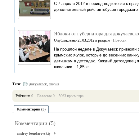
С 7 апреля 2012 в период подготовки к пра
дополнительный рейс автобусов городского 
Яблоки от губернатора для докучаевск
Опубликовано 25.03.2012 в разделе -
Новости
На прошлой неделе в Докучаевск привезли 
крымских яблок, которые до весенних каник
детишкам в детсадах. Каждый детсадовец по
школьник – 1,85 кг....
Теги:
докучаевск
,
авария
Рейтинг:
0
Голосов:
0
5063 просмотра
Комментарии (5)
Комментарии (5)
andrey bondarevskiy
#