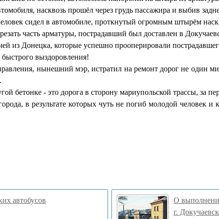
втомобиля, насквозь прошёл через грудь пассажира и выбив задн
человек сидел в автомобиле, проткнутый огромным штырём наскв
отрезать часть арматуры, пострадавший был доставлен в Докучае
чей из Донецка, которые успешно прооперировали пострадавшего 
 быстрого выздоровления!
 правления, нынешний мэр, истратил на ремонт дорог не один мил
.
ой бетонке - это дорога в сторону мариупольской трассы, за пе
города, в результате которых чуть не погиб молодой человек и 
ких автобусов
О выполнени
г. Докучаевск