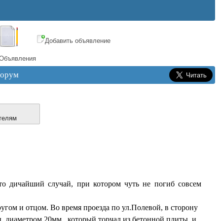
Добавить объявление
Объявления
орум
телям
то дичайший случай, при котором чуть не погиб совсем
угом и отцом. Во время проезда по ул.Полевой, в сторону
, диаметром 20мм., который торчал из бетонной плиты, и