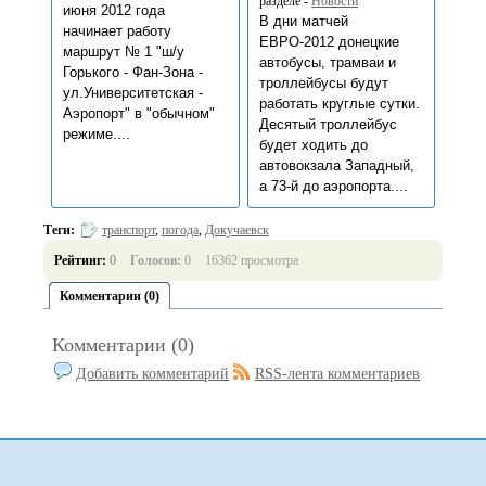
разделе -
Новости
июня 2012 года
В дни матчей
начинает работу
ЕВРО-2012 донецкие
маршрут № 1 "ш/у
автобусы, трамваи и
Горького - Фан-Зона -
троллейбусы будут
ул.Университетская -
работать круглые сутки.
Аэропорт" в "обычном"
Десятый троллейбус
режиме....
будет ходить до
автовокзала Западный,
а 73-й до аэропорта....
Теги:
транспорт
,
погода
,
Докучаевск
Рейтинг:
0
Голосов:
0
16362 просмотра
Комментарии (0)
Комментарии (0)
Добавить комментарий
RSS-лента комментариев