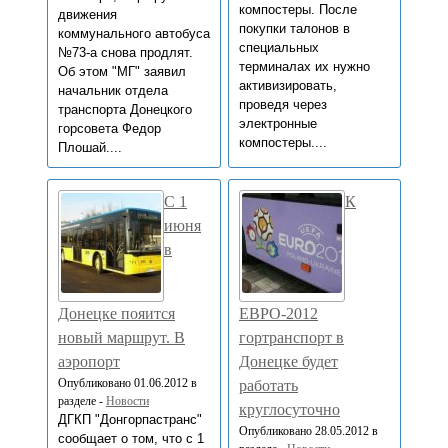
компостеры. После
движения
покупки талонов в
коммунального автобуса
специальных
№73-а снова продлят.
терминалах их нужно
Об этом "МГ" заявил
активизировать,
начальник отдела
проведя через
транспорта Донецкого
электронные
горсовета Федор
компостеры....
Плошай....
С 1
К
июня
в
Донецке пояится
ЕВРО-2012
новый маршрут. В
гортранспорт в
аэропорт
Донецке будет
Опубликовано 01.06.2012 в
работать
разделе -
Новости
круглосуточно
ДГКП "Донгорпастранс"
Опубликовано 28.05.2012 в
сообщает о том, что с 1