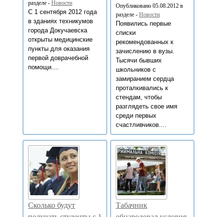
разделе -
Новости
Опубликовано 05.08.2012 в
С 1 сентября 2012 года
разделе -
Новости
в зданиях техникумов
Появились первые
города Докучаевска
списки
открыты медицинские
рекомендованных к
пункты для оказания
зачислению в вузы.
первой доврачебной
Тысячи бывших
помощи....
школьников с
замиранием сердца
проталкивались к
стендам, чтобы
разглядеть свое имя
среди первых
счастливчиков....
Сколько будут
Табачник
получать студенты с 1
обнародовал условия