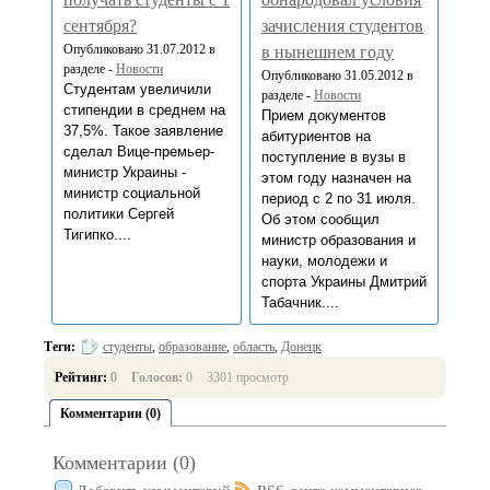
сентября?
зачисления студентов
Опубликовано 31.07.2012 в
в нынешнем году
разделе -
Новости
Опубликовано 31.05.2012 в
Студентам увеличили
разделе -
Новости
стипендии в среднем на
Прием документов
37,5%. Такое заявление
абитуриентов на
сделал Вице-премьер-
поступление в вузы в
министр Украины -
этом году назначен на
министр социальной
период с 2 по 31 июля.
политики Сергей
Об этом сообщил
Тигипко....
министр образования и
науки, молодежи и
спорта Украины Дмитрий
Табачник....
Теги:
студенты
,
образование
,
область
,
Донецк
Рейтинг:
0
Голосов:
0
3301 просмотр
Комментарии (0)
Комментарии (0)