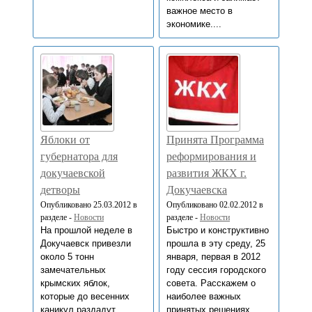
важное место в
экономике....
Яблоки от
Принята Программа
губернатора для
реформирования и
докучаевской
развития ЖКХ г.
детворы
Докучаевска
Опубликовано 25.03.2012 в
Опубликовано 02.02.2012 в
разделе -
Новости
разделе -
Новости
На прошлой неделе в
Быстро и конструктивно
Докучаевск привезли
прошла в эту среду, 25
около 5 тонн
января, первая в 2012
замечательных
году сессия городского
крымских яблок,
совета. Расскажем о
которые до весенних
наиболее важных
каникул раздадут
принятых решениях....