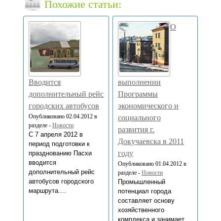
Похожие статьи:
О
Вводится
выполнении
дополнительный рейс
Программы
городских автобусов
экономического и
Опубликовано 02.04.2012 в
социального
разделе -
Новости
развития г.
С 7 апреля 2012 в
Докучаевска в 2011
период подготовки к
году
празднованию Пасхи
вводится
Опубликовано 01.04.2012 в
дополнительный рейс
разделе -
Новости
автобусов городского
Промышленный
маршрута....
потенциал города
составляет основу
хозяйственного
комплекса и занимает