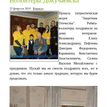
Волонтеры Докучаевска
25 февраля 2014 -
Кирилл
Прошла патриотическая
акция "Защитник
Отечества". Ребята-
волонтеры поздравили на
дому ветеранов:
Возиянову Елену
Александровну, Пефтеева
Дмитрия Федоровича,
Караманиц Константина
Анастасиевича, Селена
Василия Михайловича с
праздником. Пускай мы не смогли поздравить всех, но я
думаю, что это только начало традиции, которую мы будем
продолжать.