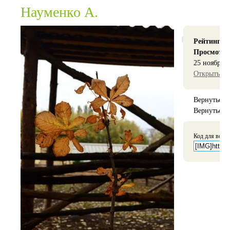
Науменко А.
Рейтинг:
0
Просмотр
25 ноября 2
Открыть ор
Вернуться 
Вернуться 
Код для вста