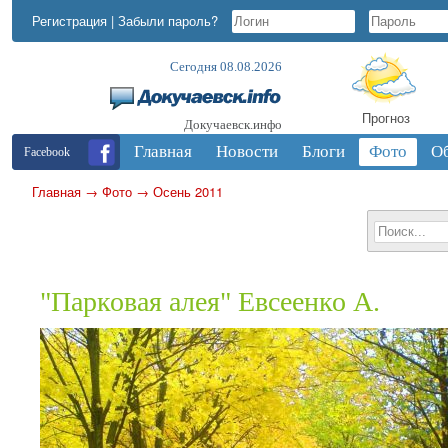
Регистрация
|
Забыли пароль?
Сегодня 08.08.2026
Прогноз
Докучаевск.инфо
Главная
Новости
Блоги
Фото
О
Facebook
Главная
→
Фото
→
Осень 2011
"Парковая алея" Евсеенко А.