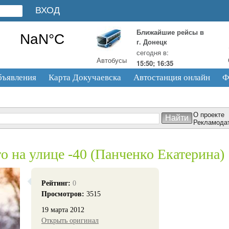
Ближайшие рейсы в
г. Донецк
сегодня в:
Автобусы
15:50; 16:35
бъявления
Карта Докучаевска
Автостанция онлайн
Ф
О проекте
Рекламода
то на улице -40 (Панченко Екатерина)
Рейтинг:
0
Просмотров:
3515
19 марта 2012
Открыть оригинал