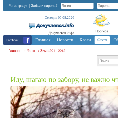
Регистрация
|
Забыли пароль?
Сегодня 09.08.2026
Прогноз
Докучаевск.инфо
Главная
Новости
Блоги
Фото
О
Facebook
Главная
→
Фото
→
Зима 2011-2012
Иду, шагаю по забору, не важно ч