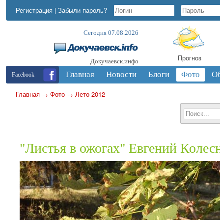
Регистрация
|
Забыли пароль?
Сегодня 07.08.2026
Прогноз
Докучаевск.инфо
Главная
Новости
Блоги
Фото
О
Facebook
Главная
→
Фото
→
Лето 2012
"Листья в ожогах" Евгений Колес