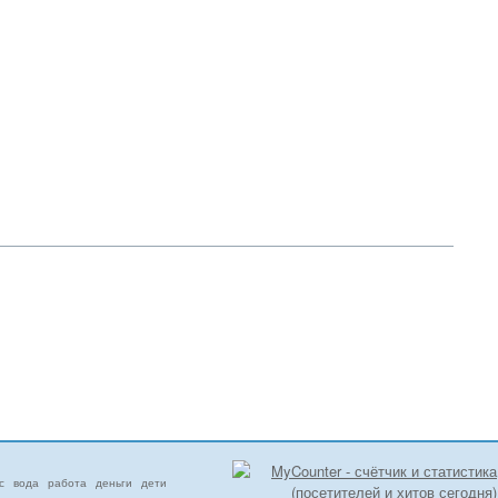
с
вода
работа
деньги
дети