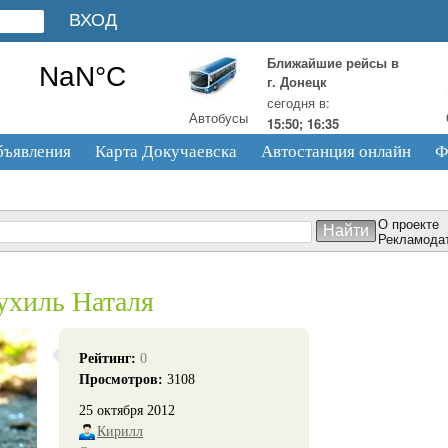
Ближайшие рейсы в
г. Донецк
сегодня в:
Автобусы
15:50; 16:35
бъявления
Карта Докучаевска
Автостанция онлайн
Ф
О проекте
Рекламода
Чухиль Наталя
Рейтинг:
0
Просмотров:
3108
25 октября 2012
Кирилл