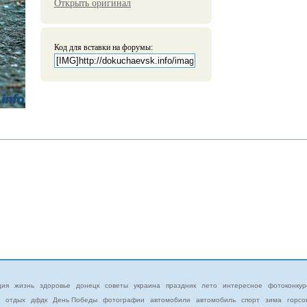
Открыть оригинал
Код для вставки на форумы:
ция
жизнь
здоровье
донецк
советы
украина
праздник
лето
интересное
фотоконкур
отдых
дфдк
День Победы
фотографии
автомобили
автомобиль
спорт
зима
горсо