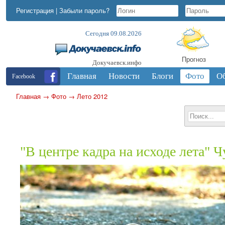
Регистрация
|
Забыли пароль?
Сегодня 09.08.2026
Прогноз
Докучаевск.инфо
Главная
Новости
Блоги
Фото
О
Facebook
Главная
→
Фото
→
Лето 2012
"В центре кадра на исходе лета" 