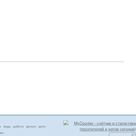
с
вода
работа
деньги
дети
вет