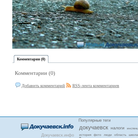
Комментарии (0)
Комментарии (0)
Добавить комментарий
RSS-лента комментариев
Популярные теги
докучаевск
налоги
инспек
Докучаевск.инфо
история
фото
люди
область
школа