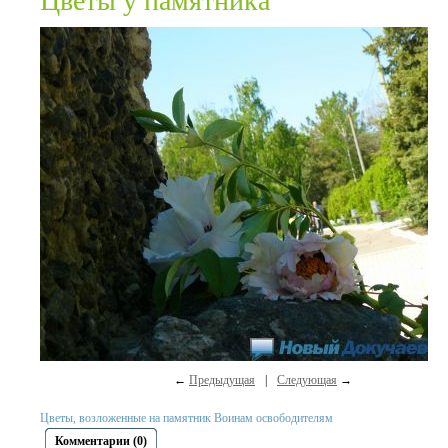
Цветы у памятника
←
Предыдущая
|
Следующая
→
Цветы, возложенные на памятник Воинам освободителям
Комментарии (0)