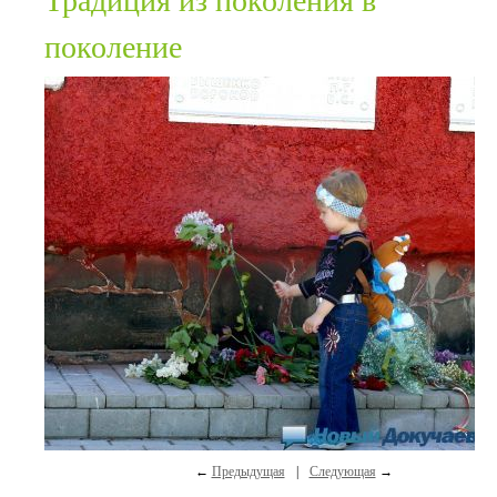
Традиция из поколения в
поколение
←
Предыдущая
|
Следующая
→