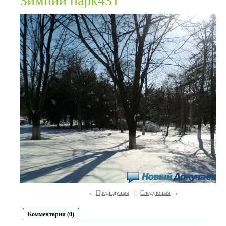
Зимний парк431
←
Предыдущая
|
Следующая
→
Комментарии (0)