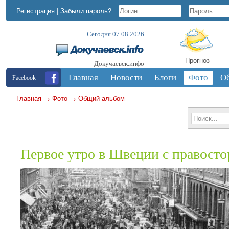
Регистрация
|
Забыли пароль?
Сегодня 07.08.2026
Прогноз
Докучаевск.инфо
Главная
Новости
Блоги
Фото
О
Facebook
Главная
→
Фото
→
Общий альбом
Первое утро в Швеции с правост