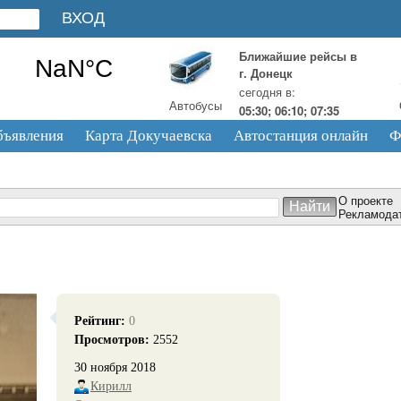
Ближайшие рейсы в
г. Донецк
сегодня в:
Автобусы
05:30; 06:10; 07:35
бъявления
Карта Докучаевска
Автостанция онлайн
Ф
О проекте
Рекламода
Рейтинг:
0
Просмотров:
2552
30 ноября 2018
Кирилл