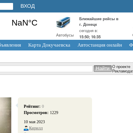
Ближайшие рейсы в
г. Донецк
сегодня в:
Автобусы
15:50; 16:35
бъявления
Карта Докучаевска
Автостанция онлайн
Ф
О проекте
Рекламода
Рейтинг:
0
Просмотров:
1229
10 мая 2023
Кирилл