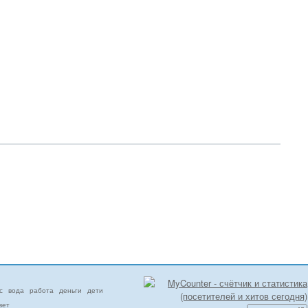
с
вода
работа
деньги
дети
вет