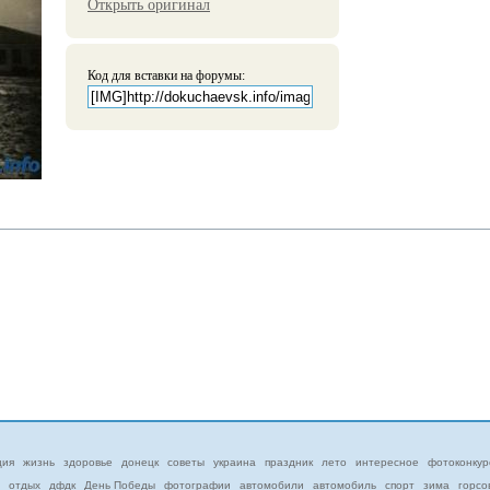
Открыть оригинал
Код для вставки на форумы:
ция
жизнь
здоровье
донецк
советы
украина
праздник
лето
интересное
фотоконкур
отдых
дфдк
День Победы
фотографии
автомобили
автомобиль
спорт
зима
горсо