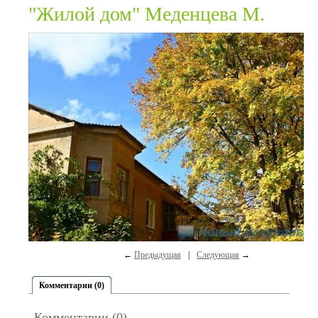
"Жилой дом" Меденцева М.
←
Предыдущая
|
Следующая
→
Комментарии (0)
Комментарии (0)