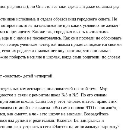
опулярность»), но Она это все таки сделала и даже оставила ряд
тников исполкома и отдела образования городского совета. Не
которое никто из начальников не при каких условиях не желает
о к президенту. Как же так, городская власть к «золотым»
 еще и с нами не посоветовались. Как они посмели не обосновать
го, теперь ученикам четвертой школы придется поделится своими
и, если их родители с малых лет внушают им, что они самые-
ожно побороть насилие в школах, когда сами родители, по словам
 «золотых» детей четвертой.
 отдельных комментариев пользователей по этой теме. Мэр
дностям в связи с ремонтом школ №3 и №5. По его словам
пригодные школы. Слава Богу, этот человек отстоял право этих
еликова со мной не согласна. «Вы сами поняли ЧТО написали?», -
я, как смогут, а че - зато школу не закрыли. Возрадуйтесь
ться над детьми и родителями. Кажется, Вы заигрались и
решили всех устроить в сети «Элит+» на минимальную зарплату?