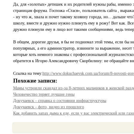
Да, для «золотых» детишек и их родителей нужны рабы, именно эт
страницам форума. Госпожа «Стася», пользователь сайта , выража
- ну что ж, хвала и почет такому хозяину города, но... дальше ч
школу, вместе и дружно нужно плюнуть ему в рожу! Вот как. Все
дружно плюнули ему в лицо вот такими сообщениями, ведь теперь
В общем, дорогие друзья, я бы не поднимал этой темы, если бы н
популярных, а его администратор, извините за выражение, несет
которые хоть немного знакомы с профессиональной журналистской
обратится к Игорю Александровичу Скорбилину: не обращайте вни
Ссылка на тему:
http://www.dokuchaevsk.com.ua/forum/8-novosti-gor
Похожие записи:
Мамы устроили скандал из-за 8-летних мальчиков в женской разд
Человечество теряет лучшие гены
Докучаевск - справка о состоянии инфраструктуры
Докучаевск - фото, видео из прошлого
Как добавить запах дыма к еде, если у вас электрический или газ