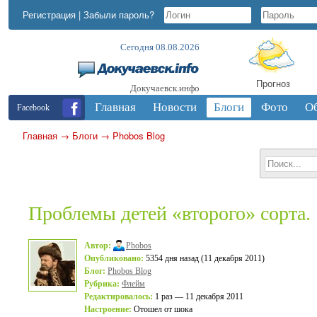
Регистрация
|
Забыли пароль?
Сегодня 08.08.2026
Прогноз
Докучаевск.инфо
Главная
Новости
Блоги
Фото
О
Facebook
Главная
→
Блоги
→
Phobos Blog
Проблемы детей «второго» сорта.
Автор:
Phobos
Опубликовано:
5354 дня назад (11 декабря 2011)
Блог:
Phobos Blog
Рубрика:
Флейм
Редактировалось:
1 раз — 11 декабря 2011
Настроение:
Отошел от шока