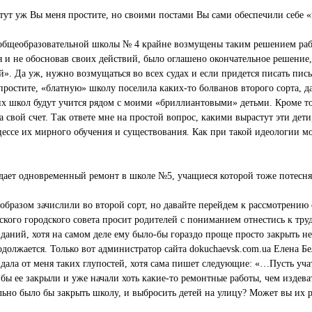
(тут уж Вы меня простите, но своими постами Вы сами обеспечили себе «п
 общеобразовательной школы № 4 крайне возмущены таким решением рабо
и не обосновав своих действий, было оглашено окончательное решение, 
». Да уж, нужно возмущаться во всех судах и если придется писать письм
ростите, «блатную» школу поселила каких-то болванов второго сорта, да
х школ будут учится рядом с моими «бриллиантовыми» детьми. Кроме то
а свой счет. Так ответе мне на простой вопрос, какими вырастут эти дет
оцессе их мирного обучения и существования. Как при такой идеологии м
дает одновременный ремонт в школе №5, учащиеся которой тоже потеснят
 образом зачислили во второй сорт, но давайте перейдем к рассмотрению
кого городского совета просит родителей с пониманием отнестись к тру
даний, хотя на самом деле ему было-бы гораздо проще просто закрыть не
должается. Только вот администратор сайта dokuchaevsk.com.ua Елена Б
дала от меня таких глупостей, хотя сама пишет следующие: «…Пусть учатс
ы ее закрыли и уже начали хоть какие-то ремонтные работы, чем издева
льно было бы закрыть школу, и выбросить детей на улицу? Может вы их 