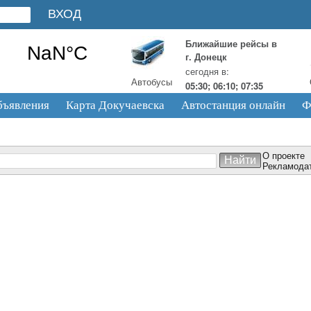
Ближайшие рейсы в
г. Донецк
сегодня в:
Автобусы
05:30; 06:10; 07:35
бъявления
Карта Докучаевска
Автостанция онлайн
Ф
О проекте
Рекламода