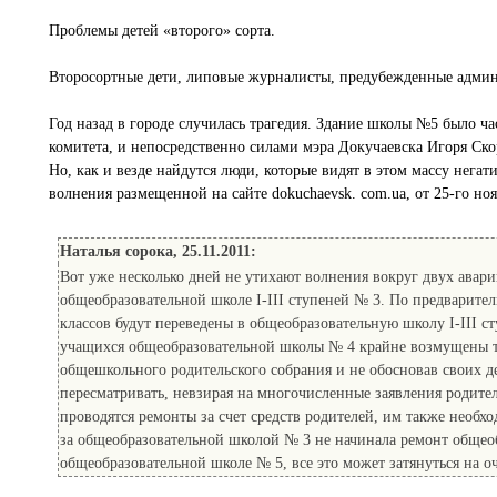
Проблемы детей «второго» сорта.
Второсортные дети, липовые журналисты, предубежденные админ
Год назад в городе случилась трагедия. Здание школы №5 было ч
комитета, и непосредственно силами мэра Докучаевска Игоря Скор
Но, как и везде найдутся люди, которые видят в этом массу нега
волнения размещенной на сайте dokuchaevsk. com.ua, от 25-го но
Наталья сорока, 25.11.2011:
Вот уже несколько дней не утихают волнения вокруг двух авари
общеобразовательной школе І-ІІІ ступеней № 3. По предварите
классов будут переведены в общеобразовательную школу І-ІІІ 
учащихся общеобразовательной школы № 4 крайне возмущены та
общешкольного родительского собрания и не обосновав своих де
пересматривать, невзирая на многочисленные заявления родите
проводятся ремонты за счет средств родителей, им также необх
за общеобразовательной школой № 3 не начинала ремонт общео
общеобразовательной школе № 5, все это может затянуться на о