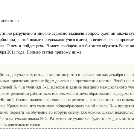
истраторы.
астично разрушено и многие серьезно задавали вопрос, будет ли школа с
билина, в этой школе продолжают учится дети, и ведется речь о провед
тива. О нем и пойдет речь. В моем сообщении я бы хотел обратить Ваше 
ября 2011 года. Пример статьи привожу ниже.
йных докучаеских школ, а все потому, что в первых числах декабря план
льным прогнозам ремонт будет длиться на протяжении месяца. Чтобы не 
ступеней № 4, а ученики 5-11 классов в здание бывшего межшкольного у
ким решением работников исполкома и отдела образования городского с
йствий, было оглашено окончательное решение, которое никто из началь
лей. Кроме того, что ученикам общеобразовательной школы № 4 придется 
одимо перейти на обучение во вторую смену. Возможно, шквал недовольст
бразовательная школа № 5. Размещение учащихся будет проходить по то
чень длительные сроки.