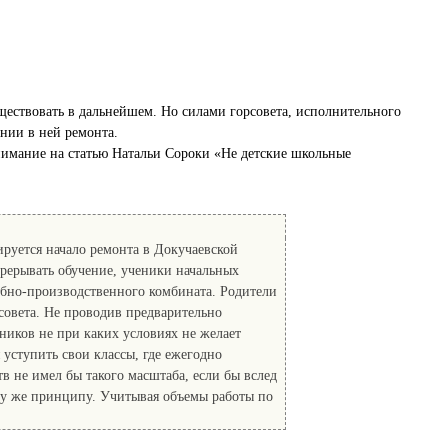
уществовать в дальнейшем. Но силами горсовета, исполнительного
ении в ней ремонта.
внимание на статью Натальи Сороки «Не детские школьные
ируется начало ремонта в Докучаевской
прерывать обучение, ученики начальных
чебно-производственного комбината. Родители
овета. Не проводив предварительно
ников не при каких условиях не желает
уступить свои классы, где ежегодно
в не имел бы такого масштаба, если бы вслед
му же принципу. Учитывая объемы работы по