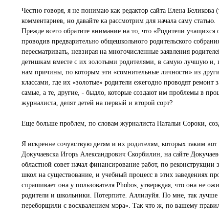
Честно говоря, я не понимаю как редактор сайта Елена Беликова 
комментариев, но давайте ка рассмотрим для начала саму статью.
Прежде всего обратите внимание на то, что «Родители учащихся
проводив предварительно общешкольного родительского собрания 
пересматривать, невзирая на многочисленные заявления родителей
детишкам вместе с их золотыми родителями, в самую лучшую и, п
нам причины, по которым эти «сомнительные личности» из други
классами, где их «золотые» родители ежегодно проводят ремонт з
самые, а те, другие, - быдло, которые создают им проблемы в пр
журналиста, делят детей на первый и второй сорт?
Еще больше проблем, по словам журналиста Натальи Сороки, соз
Я искренне сочувствую детям и их родителям, которых таким вот
Докучаевска Игорь Александрович Скорбилин, на сайте Докучаевс
областной совет начал финансирование работ, по реконструкции з
школ на существование, и учебный процесс в этих заведениях про
спрашивает она у пользователя Phobos, утверждая, что она не ожи
родители и школьники. Потерпите. Аллилуйя. По мне, так лучше б
переборщили с восхвалением мэра». Так что ж, по вашему прави