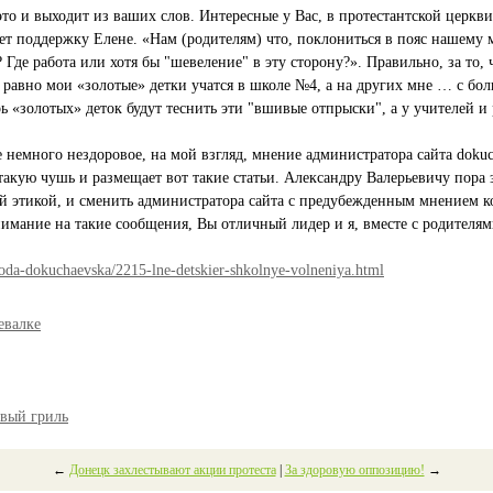
о и выходит из ваших слов. Интересные у Вас, в протестантской церкви п
ет поддержку Елене. «Нам (родителям) что, поклониться в пояс нашему ме
то? Где работа или хотя бы "шевеление" в эту сторону?». Правильно, за т
 равно мои «золотые» детки учатся в школе №4, а на других мне … с бол
 «золотых» деток будут теснить эти "вшивые отпрыски", а у учителей и 
е немного нездоровое, на мой взгляд, мнение администратора сайта doku
 такую чушь и размещает вот такие статьи. Александру Валерьевичу пора
 этикой, и сменить администратора сайта с предубежденным мнением ко
мание на такие сообщения, Вы отличный лидер и я, вместе с родителям
oda-dokuchaevska/2215-lne-detskier-shkolnye-volneniya.html
евалке
овый гриль
←
Донецк захлестывают акции протеста
|
За здоровую оппозицию!
→