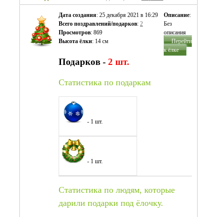
Дата создания
: 25 декабря 2021 в 16:29
Описание
:
Всего поздравлений/подарков
:
2
Без
Просмотров
: 869
описания
Высота ёлки
: 14 см
Перейти
к ёлке
Подарков -
2 шт.
Cтатистика по подаркам
- 1 шт.
- 1 шт.
Cтатистика по людям, которые
дарили подарки под ёлочку.